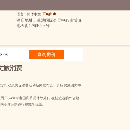
English
语言：简体中文 |
酒店地址：滇池国际会展中心南博滇
池天街12栋B403号
文旅消费
展攻坚行动惠民促消费活动新闻发布会，介绍实施四大举
至周日(24:00)时(国庆节调休除外)，在桂旅游的外省籍一
境内高速公路通行费减半优惠。