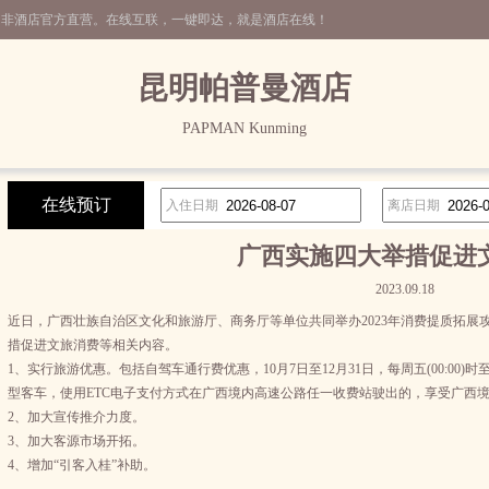
，非酒店官方直营。在线互联，一键即达，就是酒店在线！
昆明帕普曼酒店
PAPMAN Kunming
在线预订
入住日期
离店日期
广西实施四大举措促进
2023.09.18
近日，广西壮族自治区文化和旅游厅、商务厅等单位共同举办2023年消费提质拓
措促进文旅消费等相关内容。
1、实行旅游优惠。包括自驾车通行费优惠，10月7日至12月31日，每周五(00:00)时
型客车，使用ETC电子支付方式在广西境内高速公路任一收费站驶出的，享受广西
2、加大宣传推介力度。
3、加大客源市场开拓。
4、增加“引客入桂”补助。