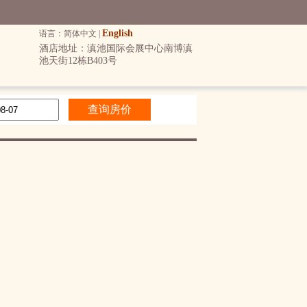
English
语言：简体中文 |
酒店地址：滇池国际会展中心南博滇
池天街12栋B403号